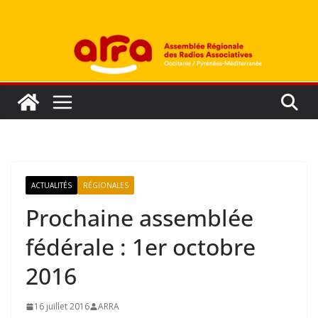
Passer
au
contenu
ACTUALITÉS
RÉGIONALES
Prochaine assemblée
fédérale : 1er octobre
2016
16 juillet 2016
ARRA