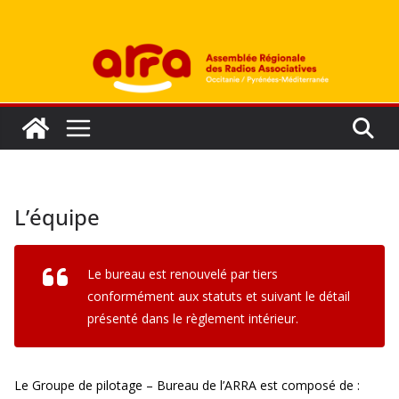
Passer
au
contenu
L’équipe
Le bureau est renouvelé par tiers
conformément aux statuts et suivant le détail
présenté dans le règlement intérieur.
Le Groupe de pilotage – Bureau de l’ARRA est composé de :