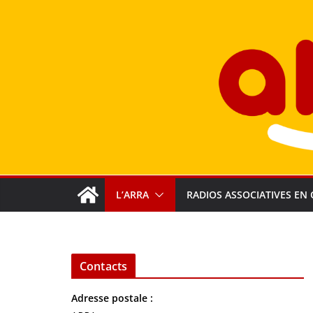
Passer
au
contenu
L’ARRA
RADIOS ASSOCIATIVES EN 
Contacts
Adresse postale :