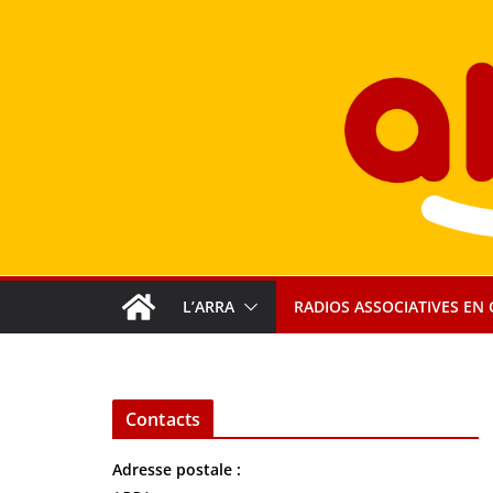
Passer
au
contenu
L’ARRA
RADIOS ASSOCIATIVES EN 
Contacts
Adresse postale :