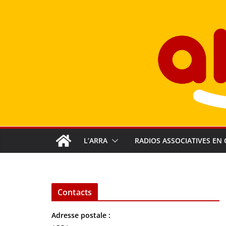
Passer
au
contenu
L’ARRA
RADIOS ASSOCIATIVES EN 
Contacts
Adresse postale :