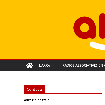
Passer
au
contenu
L’ARRA
RADIOS ASSOCIATIVES EN 
Contacts
Adresse postale :