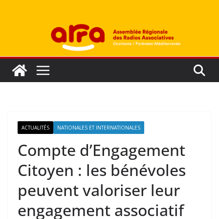
Passer
au
contenu
ACTUALITÉS
NATIONALES ET INTERNATIONALES
Compte d’Engagement
Citoyen : les bénévoles
peuvent valoriser leur
engagement associatif