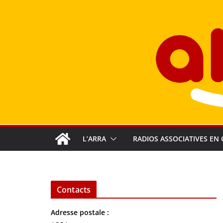
Passer
au
contenu
L’ARRA
RADIOS ASSOCIATIVES EN 
Contacts
Adresse postale :