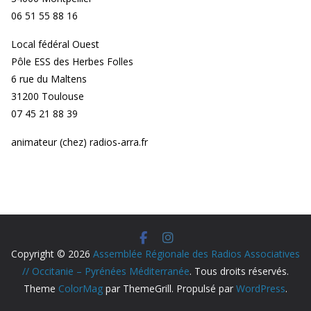
06 51 55 88 16
Local fédéral Ouest
Pôle ESS des Herbes Folles
6 rue du Maltens
31200 Toulouse
07 45 21 88 39
animateur (chez) radios-arra.fr
Copyright © 2026
Assemblée Régionale des Radios Associatives
// Occitanie – Pyrénées Méditerranée
. Tous droits réservés.
Theme
ColorMag
par ThemeGrill. Propulsé par
WordPress
.