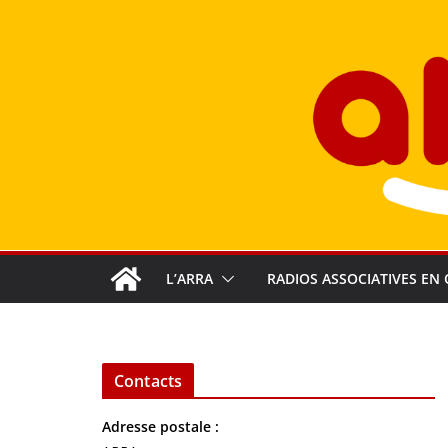
Passer
au
contenu
L’ARRA
RADIOS ASSOCIATIVES EN 
Contacts
Adresse postale :