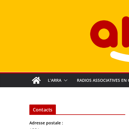
Passer
au
contenu
L’ARRA
RADIOS ASSOCIATIVES EN 
Contacts
Adresse postale :