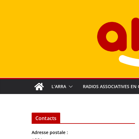
Passer
au
contenu
L’ARRA
RADIOS ASSOCIATIVES EN 
Contacts
Adresse postale :