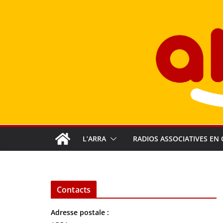
Passer
au
contenu
L’ARRA
RADIOS ASSOCIATIVES EN 
Contacts
Adresse postale :