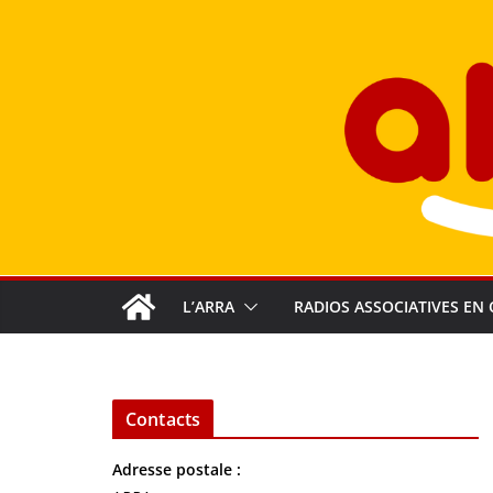
Passer
au
contenu
L’ARRA
RADIOS ASSOCIATIVES EN 
Contacts
Adresse postale :