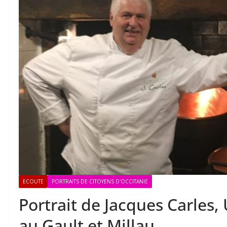
ECOUTE
PORTRAITS DE CITOYENS D'OCCITANIE
Portrait de Jacques Carles,
au Gault et Millau