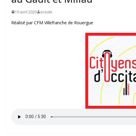
10 avril 2020
ecoute
Réalisé par CFM Villefranche de Rouergue