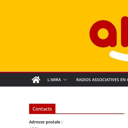
Passer
au
contenu
L’ARRA
RADIOS ASSOCIATIVES EN 
Contacts
Adresse postale :