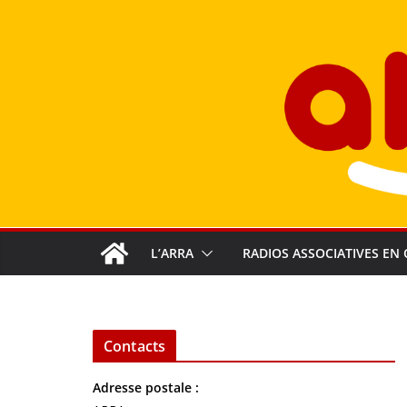
Passer
au
contenu
L’ARRA
RADIOS ASSOCIATIVES EN 
Contacts
Adresse postale :