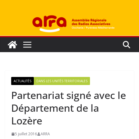
Passer
au
contenu
ACTUALITÉS
DANS LES UNITÉS TERRITORIALES
Partenariat signé avec le
Département de la
Lozère
5 juillet 2016
ARRA