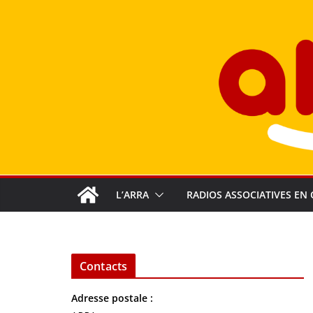
Passer
au
contenu
L’ARRA
RADIOS ASSOCIATIVES EN 
Contacts
Adresse postale :