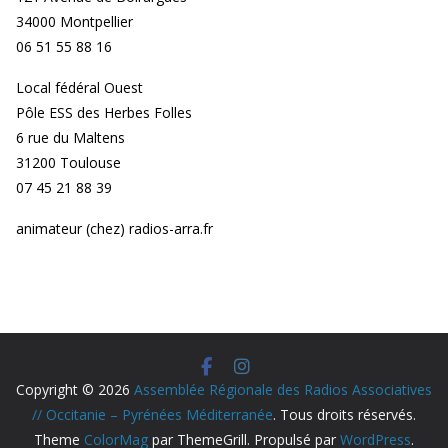
34000 Montpellier
06 51 55 88 16
Local fédéral Ouest
Pôle ESS des Herbes Folles
6 rue du Maltens
31200 Toulouse
07 45 21 88 39
animateur (chez) radios-arra.fr
Copyright © 2026
Assemblée Régionale des Radios Associatives
// Occitanie – Pyrénées Méditerranée
. Tous droits réservés.
Theme
ColorMag
par ThemeGrill. Propulsé par
WordPress
.