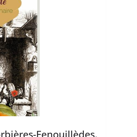
rbières-Fenouillèdes.