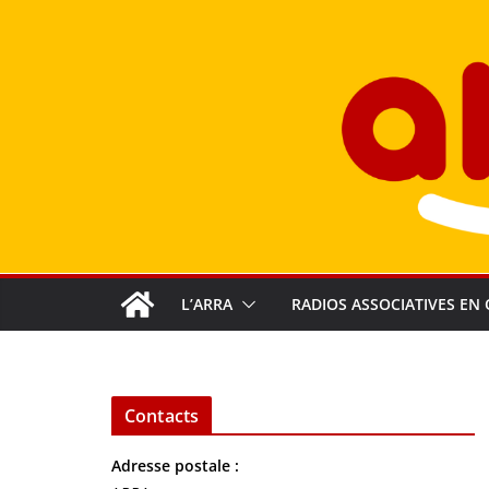
Passer
au
contenu
L’ARRA
RADIOS ASSOCIATIVES EN 
Contacts
Adresse postale :