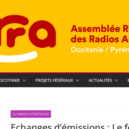
OCCITANIE
PROJETS FÉDÉRAUX
ACTUALITÉS
ECHANGES D'ÉMISSIONS
Echanges d’émissions : Le fo