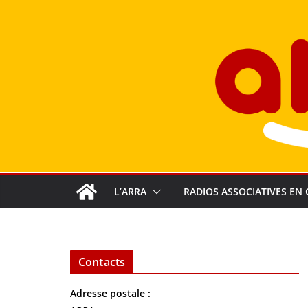
Passer
au
contenu
L’ARRA
RADIOS ASSOCIATIVES EN 
Contacts
Adresse postale :