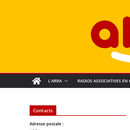
Passer
au
contenu
L’ARRA
RADIOS ASSOCIATIVES EN 
Contacts
Adresse postale :