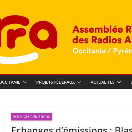
OCCITANIE
PROJETS FÉDÉRAUX
ACTUALITÉS
ECHANGES D'ÉMISSIONS
Echanges d’émissions : Bla