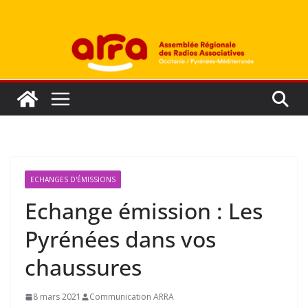
Passer
au
contenu
ECHANGES D'ÉMISSIONS
Echange émission : Les
Pyrénées dans vos
chaussures
8 mars 2021
Communication ARRA