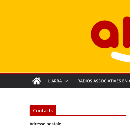
Passer
au
contenu
L’ARRA
RADIOS ASSOCIATIVES EN 
Contacts
Adresse postale :