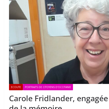
ECOUTE
PORTRAITS DE CITOYENS D'OCCITANIE
Carole Fridlander, engagée
de la mémoire