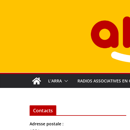
Passer
au
contenu
L’ARRA
RADIOS ASSOCIATIVES EN 
Contacts
Adresse postale :