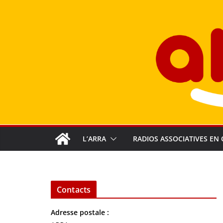
Passer
au
contenu
L’ARRA
RADIOS ASSOCIATIVES EN 
Contacts
Adresse postale :